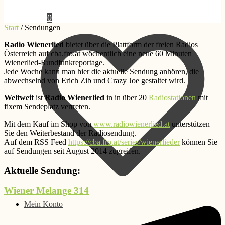
0,00
€
0
Start
/
Sendungen
Radio Wienerlied
bietet über die Plattform der freien Radios
Österreich auf
cba.fro.at
wöchentlich eine neue 60 Minuten
Wienerlied-Rundfunkreportage.
Jede Woche kann man hier die aktuelle Sendung anhören, die
abwechselnd von Erich Zib und Crazy Joe gestaltet wird.
Weltweit
ist
Radio Wienerlied
in in über 20
Radiostationen
mit
fixem Sendeplatz vertreten.
Mit dem Kauf im Shop von
www.radiowienerlied.at
unterstützen
Sie den Weiterbestand der Radiosendung.
Auf dem RSS Feed
https://cba.fro.at/series/wienerlieder
können Sie
auf Sendungen seit August 2014 zugreifen.
Aktuelle Sendung:
Wiener Melange 314
Mein Konto