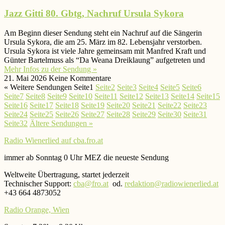
Jazz Gitti 80. Gbtg, Nachruf Ursula Sykora
Am Beginn dieser Sendung steht ein Nachruf auf die Sängerin
Ursula Sykora, die am 25. März im 82. Lebensjahr verstorben.
Ursula Sykora ist viele Jahre gemeinsam mit Manfred Kraft und
Günter Bartelmuss als “Da Weana Dreiklaung” aufgetreten und
Mehr Infos zu der Sendung »
21. Mai 2026
Keine Kommentare
« Weitere Sendungen
Seite
1
Seite
2
Seite
3
Seite
4
Seite
5
Seite
6
Seite
7
Seite
8
Seite
9
Seite
10
Seite
11
Seite
12
Seite
13
Seite
14
Seite
15
Seite
16
Seite
17
Seite
18
Seite
19
Seite
20
Seite
21
Seite
22
Seite
23
Seite
24
Seite
25
Seite
26
Seite
27
Seite
28
Seite
29
Seite
30
Seite
31
Seite
32
Ältere Sendungen »
Radio Wienerlied auf cba.fro.at
immer ab Sonntag 0 Uhr MEZ die neueste Sendung
Weltweite Übertragung, startet jederzeit
Technischer Support:
cba@fro.at
od.
redaktion@radiowienerlied.at
+43 664 4873052
Radio Orange, Wien