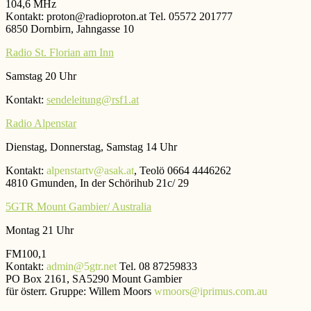
104,6 MHz
Kontakt: proton@radioproton.at Tel. 05572 201777
6850 Dornbirn, Jahngasse 10
Radio St. Florian am Inn
Samstag 20 Uhr
Kontakt:
sendeleitung@rsf1.at
Radio Alpenstar
Dienstag, Donnerstag, Samstag 14 Uhr
Kontakt:
alpenstartv@asak.at
, Teolö 0664 4446262
4810 Gmunden, In der Schörihub 21c/ 29
5GTR Mount Gambier/ Australia
Montag 21 Uhr
FM100,1
Kontakt:
admin@5gtr.net
Tel. 08 87259833
PO Box 2161, SA5290 Mount Gambier
für österr. Gruppe: Willem Moors
wmoors@iprimus.com.au