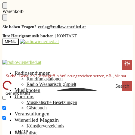
Skip
Skip
Warenkorb
to
to
navigation
content
Sie haben Fragen?
verlag@radiowienerlied.at
Ihre Heurigenmusik buchen
|
KONTAKT
MENU
Radiosendungen
Rundfunkstationen
Radio Weanarisch g´spielt
Search
Musiknoten
Generic filters
Über uns
Musikalische Besetzungen
Nur exakte Ergebnisse
Gästebuch
Suche im Titel
Veranstaltungen
Wienerlied Magazin
Suche im Inhalt
Künstlerverzeichnis
SHOP
Wunschliste