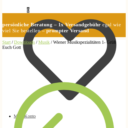
0,00
€
0
persönliche Beratung – 1x Versandgebühr
egal wie
viel Sie bestellen
– prompter Versand
Start
/
Downloads
/
Musik
/
Wiener Musikspezialitäten 1- Grüß
Euch Gott
Mein Konto