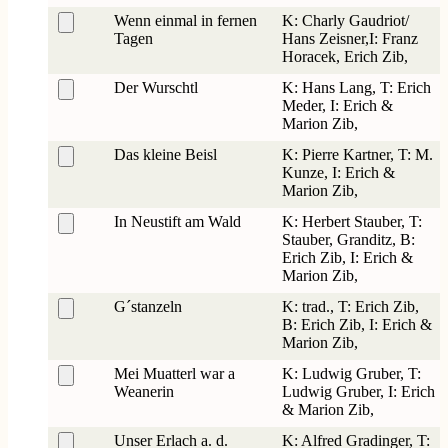
Wenn einmal in fernen
K: Charly Gaudriot/
Tagen
Hans Zeisner,I: Franz
Horacek, Erich Zib,
Der Wurschtl
K: Hans Lang, T: Erich
Meder, I: Erich &
Marion Zib,
Das kleine Beisl
K: Pierre Kartner, T: M.
Kunze, I: Erich &
Marion Zib,
In Neustift am Wald
K: Herbert Stauber, T:
Stauber, Granditz, B:
Erich Zib, I: Erich &
Marion Zib,
G´stanzeln
K: trad., T: Erich Zib,
B: Erich Zib, I: Erich &
Marion Zib,
Mei Muatterl war a
K: Ludwig Gruber, T:
Weanerin
Ludwig Gruber, I: Erich
& Marion Zib,
Unser Erlach a. d.
K: Alfred Gradinger, T: