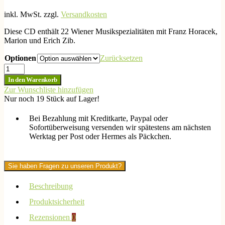
inkl. MwSt.
zzgl.
Versandkosten
Diese CD enthält 22 Wiener Musikspezialitäten mit Franz Horacek,
Marion und Erich Zib.
Optionen
Zurücksetzen
Wiener
Musikspezialitäten
In den Warenkorb
1-
Zur Wunschliste hinzufügen
Grüß
Nur noch 19 Stück auf Lager!
Euch
Gott
Bei Bezahlung mit Kreditkarte, Paypal oder
Menge
Sofortüberweisung versenden wir spätestens am nächsten
Werktag per Post oder Hermes als Päckchen.
Sie haben Fragen zu unseren Produkt?
Beschreibung
Produktsicherheit
Rezensionen
0