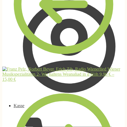
Wiener
Musikspezialitäten 2- Wir haltens Weanaliad in d Höh
9,90
€
–
15,00
€
Kasse