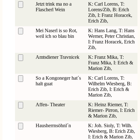
Jetzt trink ma no a
K: Carl Lorens, T:
Flascherl Wein
Lorens/Zib, B: Erich
Zib, I: Franz Horacek,
Erich Zib,
Mei Naserl is so Rot,
K: Hans Lang, T: Hans
weil ich so blau bin
Werner, Peter Christian,
I: Franz Horacek, Erich
Zib,
Amtsdiener Travnicek
K: Franz Mika, T:
Franz Mika, I: Erich &
Marion Zib,
So a Kongoneger hat´s
K: Carl Lorens, T:
halt guat
Wilhelm Wiesberg, B:
Erich Zib, I: Erich &
Marion Zib,
Affen- Theater
K: Heinz Riemer, T:
Riemer- Pirron, I: Erich
& Marion Zib,
Hausherrnsöhnl´n
K: Joh. Sioly, T: Wilh.
Wiesberg, B: Erich Zib,
I: Erich & Marion Zib,