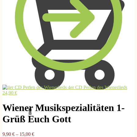
4er CD Perlen des Wienerlieds
24,90
€
Wiener Musikspezialitäten 1-
0,00
€
0
Grüß Euch Gott
9,90
€
–
15,00
€