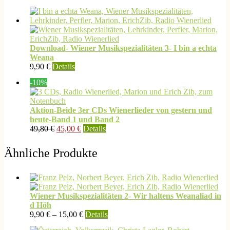
Download- Wiener Musikspezialitäten 3- I bin a echta
Weana
9,90
€
Details
-10%
Aktion-Beide 3er CDs Wienerlieder von gestern und
heute-Band 1 und Band 2
Ursprünglicher
Aktueller
49,80
€
45,00
€
Details
Preis
Preis
war:
ist:
Ähnliche Produkte
49,80 €
45,00 €.
Wiener Musikspezialitäten 2- Wir haltens Weanaliad in
d Höh
Dieses
9,90
€
–
15,00
€
Details
Produkt