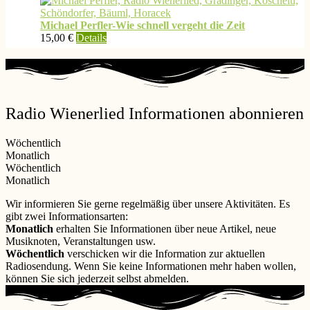
Varianten
auf.
Michael Perfler-Wie schnell vergeht die Zeit
Die
Dieses
15,00
€
Details
Optionen
Produkt
können
weist
auf
mehrere
der
Varianten
Produktseite
auf.
gewählt
Radio Wienerlied Informationen abonnieren
Die
werden
Optionen
können
Wöchentlich
auf
Monatlich
der
Wöchentlich
Produktseite
Monatlich
gewählt
werden
Wir informieren Sie gerne regelmäßig über unsere Aktivitäten. Es
gibt zwei Informationsarten:
Monatlich
erhalten Sie Informationen über neue Artikel, neue
Musiknoten, Veranstaltungen usw.
Wöchentlich
verschicken wir die Information zur aktuellen
Radiosendung. Wenn Sie keine Informationen mehr haben wollen,
können Sie sich jederzeit selbst abmelden.