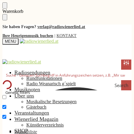
Skip
Skip
Warenkorb
to
to
navigation
content
Sie haben Fragen?
verlag@radiowienerlied.at
Ihre Heurigenmusik buchen
|
KONTAKT
MENU
Radiosendungen
Rundfunkstationen
Radio Weanarisch g´spielt
Search
Musiknoten
Generic filters
Über uns
Musikalische Besetzungen
Nur exakte Ergebnisse
Gästebuch
Suche im Titel
Veranstaltungen
Wienerlied Magazin
Suche im Inhalt
Künstlerverzeichnis
SHOP
Wunschliste