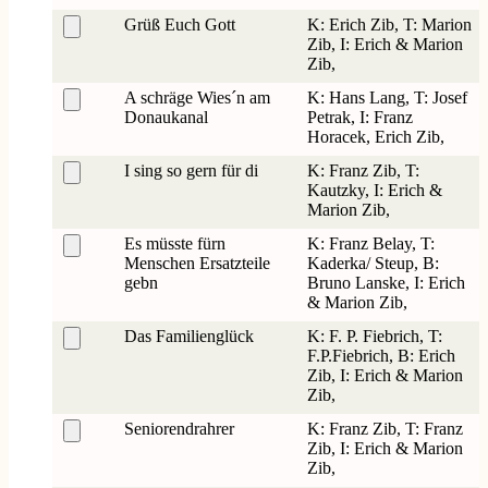
Grüß Euch Gott
K: Erich Zib, T: Marion
Zib, I: Erich & Marion
Zib,
A schräge Wies´n am
K: Hans Lang, T: Josef
Donaukanal
Petrak, I: Franz
Horacek, Erich Zib,
I sing so gern für di
K: Franz Zib, T:
Kautzky, I: Erich &
Marion Zib,
Es müsste fürn
K: Franz Belay, T:
Menschen Ersatzteile
Kaderka/ Steup, B:
gebn
Bruno Lanske, I: Erich
& Marion Zib,
Das Familienglück
K: F. P. Fiebrich, T:
F.P.Fiebrich, B: Erich
Zib, I: Erich & Marion
Zib,
Seniorendrahrer
K: Franz Zib, T: Franz
Zib, I: Erich & Marion
Zib,