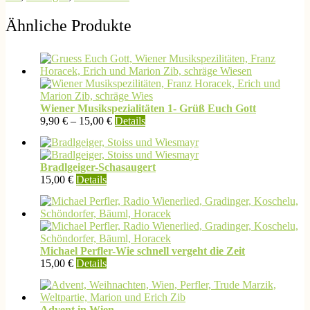
Ähnliche Produkte
Wiener Musikspezialitäten 1- Grüß Euch Gott
Dieses
9,90
€
–
15,00
€
Details
Produkt
weist
mehrere
Bradlgeiger-Schasaugert
Varianten
15,00
€
Details
auf.
Die
Optionen
können
auf
der
Michael Perfler-Wie schnell vergeht die Zeit
Produktseite
Dieses
15,00
€
Details
gewählt
Produkt
werden
weist
mehrere
Advent in Wien