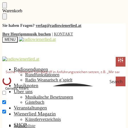
Skip
Skip
Warenkorb
to
to
navigation
content
Sie haben Fragen?
verlag@radiowienerlied.at
Ihre Heurigenmusik buchen
|
KONTAKT
MENU
Radiosendungen
Rundfunkstationen
Radio Weanarisch g´spielt
Search
Musiknoten
Generic filters
Über uns
Musikalische Besetzungen
Nur exakte Ergebnisse
Gästebuch
Suche im Titel
Veranstaltungen
Wienerlied Magazin
Suche im Inhalt
Künstlerverzeichnis
SHOP
Wunschliste