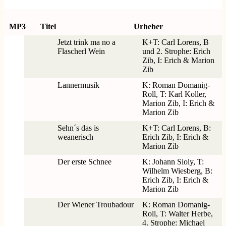
MP3
Titel
Urheber
Jetzt trink ma no a
K+T: Carl Lorens, B
Flascherl Wein
und 2. Strophe: Erich
Zib, I: Erich & Marion
Zib
Lannermusik
K: Roman Domanig-
Roll, T: Karl Koller,
Marion Zib, I: Erich &
Marion Zib
Sehn´s das is
K+T: Carl Lorens, B:
weanerisch
Erich Zib, I: Erich &
Marion Zib
Der erste Schnee
K: Johann Sioly, T:
Wilhelm Wiesberg, B:
Erich Zib, I: Erich &
Marion Zib
Der Wiener Troubadour
K: Roman Domanig-
Roll, T: Walter Herbe,
4. Strophe: Michael