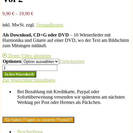
9,90
€
–
19,90
€
inkl. MwSt.
zzgl.
Versandkosten
Als Download, CD+G oder DVD
– 10 Wienerlieder mit
Harmonika und Gitarre auf einer DVD, wo der Text am Bildschirm
zum Mitsingen mitläuft.
Demo Video abspielen
Optionen
Zurücksetzen
Download
und
In den Warenkorb
DVD-
Zur Wunschliste hinzufügen
Karaoke
-
Bei Bezahlung mit Kreditkarte, Paypal oder
Die
Sofortüberweisung versenden wir spätestens am nächsten
schönsten
Werktag per Post oder Hermes als Päckchen.
Wienerlieder-
Vol
2
Sie haben Fragen zu unseren Produkt?
Menge
Beschreibung