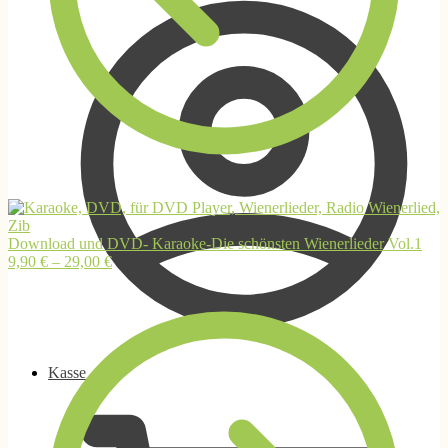
Download und DVD- Karaoke-Die schönsten Wienerlieder Vol.1
9,90
€
–
29,00
€
Kasse