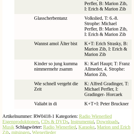
Perfler, B: Marion Zib,
I: Erich & Marion Zib
Glasscherbentanz
Volkslied, T: 6.-8.
Strophe: Michael
Perfler, B: Marion Zib,
I: Erich & Marion Zib
Wannst amol Älter bist
K+T: Erich Strasky, B:
Marion Zib, I: Erich &
Marion Zib
Kinder so jung kumma
K: Karl Haupt; T: Franz
nimmermehr zsamm
Allmeder, 4. Strophe:
Marion Zib,
Wie schnell vergeht die
K: Alfred Gradinger, T:
Zeit
Michael Perfler, I:
Gradinger- Horcaek
Valiabt in di
K+T+I: Peter Bruckner
Artikelnummer:
RW0418-1
Kategorien:
Radio Wienerlied
Eigenproduktionen
,
CDs & DVDs
,
Instrumental
,
Downloads
,
Musik
Schlagwörter:
Radio Wienerlied
,
Karaoke
,
Marion und Erich
Zib
,
mitsingen
,
Wienerlieder