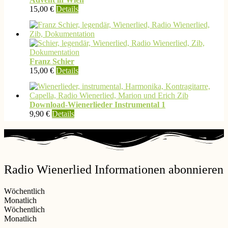
Varianten
15,00
€
Details
auf.
Die
Optionen
können
auf
der
Franz Schier
Produktseite
15,00
€
Details
gewählt
werden
Download-Wienerlieder Instrumental 1
9,90
€
Details
Radio Wienerlied Informationen abonnieren
Wöchentlich
Monatlich
Wöchentlich
Monatlich