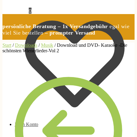
0,00
€
0
persönliche Beratung – 1x Versandgebühr
egal wie
viel Sie bestellen
– prompter Versand
Start
/
Downloads
/
Musik
/
Download und DVD- Karaoke -Die
schönsten Wienerlieder-Vol 2
Mein Konto