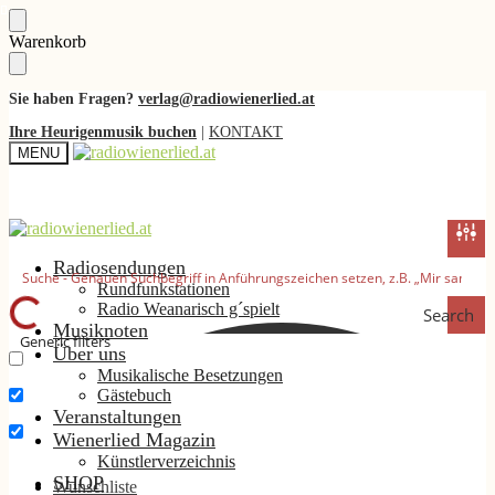
Skip
Skip
Warenkorb
to
to
navigation
content
Sie haben Fragen?
verlag@radiowienerlied.at
Ihre Heurigenmusik buchen
|
KONTAKT
MENU
Radiosendungen
Rundfunkstationen
Radio Weanarisch g´spielt
Search
Musiknoten
Generic filters
Über uns
Musikalische Besetzungen
Nur exakte Ergebnisse
Gästebuch
Suche im Titel
Veranstaltungen
Wienerlied Magazin
Suche im Inhalt
Künstlerverzeichnis
SHOP
Wunschliste