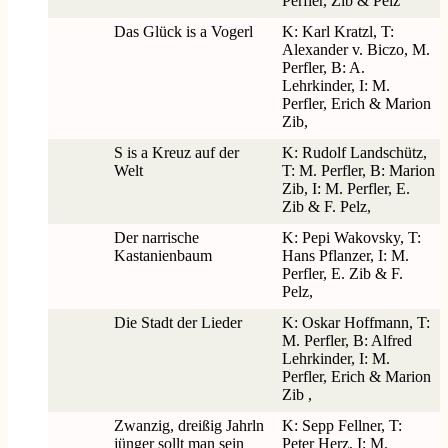
Perfler, Zib & Pelz
Das Glück is a Vogerl
K: Karl Kratzl, T:
Alexander v. Biczo, M.
Perfler, B: A.
Lehrkinder, I: M.
Perfler, Erich & Marion
Zib,
S is a Kreuz auf der
K: Rudolf Landschütz,
Welt
T: M. Perfler, B: Marion
Zib, I: M. Perfler, E.
Zib & F. Pelz,
Der narrische
K: Pepi Wakovsky, T:
Kastanienbaum
Hans Pflanzer, I: M.
Perfler, E. Zib & F.
Pelz,
Die Stadt der Lieder
K: Oskar Hoffmann, T:
M. Perfler, B: Alfred
Lehrkinder, I: M.
Perfler, Erich & Marion
Zib ,
Zwanzig, dreißig Jahrln
K: Sepp Fellner, T:
jünger sollt man sein
Peter Herz, I: M.