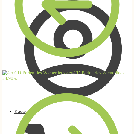
4er CD Perlen des Wienerlieds
24,90
€
Kasse