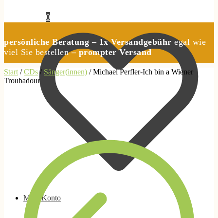
0,00
€
0
persönliche Beratung – 1x Versandgebühr
egal wie
viel Sie bestellen
– prompter Versand
Start
/
CDs
/
Sänger(innen)
/
Michael Perfler-Ich bin a Wiener
Troubadour
Mein Konto