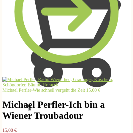
Michael Perfler-Wie schnell vergeht die Zeit
15,00
€
Michael Perfler-Ich bin a
0,00
€
0
Wiener Troubadour
15,00
€