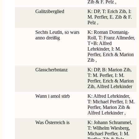
Zib & F. Pelz ,
Galitziberglied
K: DP, T: Erich Zib, I:
M. Perfler, E. Zib & F.
Pelz ,
Sechts Leutln, so wars
K: Roman Domanig-
anno dreißig
Roll, T: Franz Allmeder,
T+B: Alfred
Lehrkinder, I: M.
Perfler, Erich & Marion
Zib ,
Glasscherbntanz
K: DP, B: Marion Zib,
T: M. Perfler, I: M.
Perfler, Erich & Marion
Zib, Alfred Lehrkinder
Wann i amol stirb
K: Alfred Lehrkinder,
T: Michael Perfler, I: M.
Perfler, Marion Zib &
Alfred Lehrkinder ,
Was Österreich is
K: Johann Schrammel,
T: Wilhelm Wiesberg,
Michael Perfler, I: M.