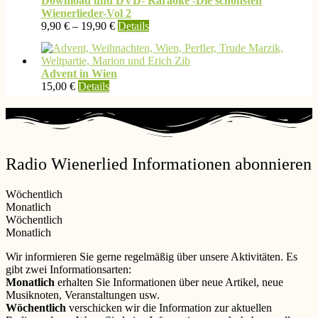
Download und DVD- Karaoke -Die schönsten
Wienerlieder-Vol 2
Dieses
9,90
€
–
19,90
€
Details
Produkt
weist
mehrere
Advent in Wien
Varianten
15,00
€
Details
auf.
Die
Optionen
können
auf
der
Radio Wienerlied Informationen abonnieren
Produktseite
gewählt
werden
Wöchentlich
Monatlich
Wöchentlich
Monatlich
Wir informieren Sie gerne regelmäßig über unsere Aktivitäten. Es
gibt zwei Informationsarten:
Monatlich
erhalten Sie Informationen über neue Artikel, neue
Musiknoten, Veranstaltungen usw.
Wöchentlich
verschicken wir die Information zur aktuellen