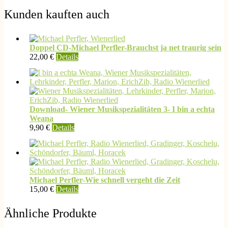
Kunden kauften auch
Doppel CD-Michael Perfler-Brauchst ja net traurig sein
22,00
€
Details
Download- Wiener Musikspezialitäten 3- I bin a echta
Weana
9,90
€
Details
Michael Perfler-Wie schnell vergeht die Zeit
Dieses
15,00
€
Details
Produkt
weist
Ähnliche Produkte
mehrere
Varianten