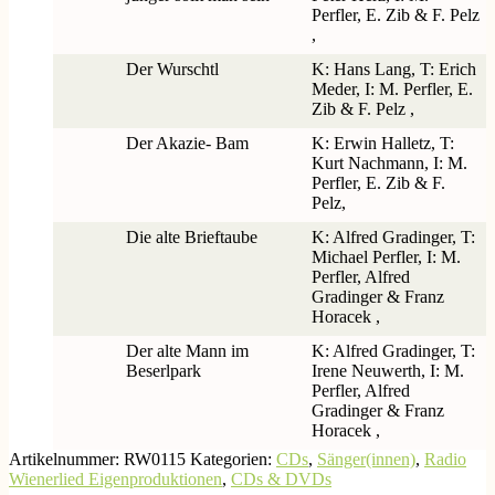
Perfler, E. Zib & F. Pelz
,
Der Wurschtl
K: Hans Lang, T: Erich
Meder, I: M. Perfler, E.
Zib & F. Pelz ,
Der Akazie- Bam
K: Erwin Halletz, T:
Kurt Nachmann, I: M.
Perfler, E. Zib & F.
Pelz,
Die alte Brieftaube
K: Alfred Gradinger, T:
Michael Perfler, I: M.
Perfler, Alfred
Gradinger & Franz
Horacek ,
Der alte Mann im
K: Alfred Gradinger, T:
Beserlpark
Irene Neuwerth, I: M.
Perfler, Alfred
Gradinger & Franz
Horacek ,
Artikelnummer:
RW0115
Kategorien:
CDs
,
Sänger(innen)
,
Radio
Wienerlied Eigenproduktionen
,
CDs & DVDs