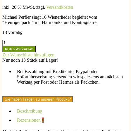
inkl. 20 % MwSt.
zzgl.
Versandkosten
Michael Perfler singt 16 Wienerlieder begleitet vom
“Heurigenpackl” mit Harmonika und Kontragitarre.
13 vorrätig
Michael
Perfler-
In den Warenkorb
Ich
Zur Wunschliste hinzufügen
bin
Nur noch 13 Stück auf Lager!
a
Wiener
Bei Bezahlung mit Kreditkarte, Paypal oder
Troubadour
Sofortüberweisung versenden wir spätestens am nächsten
Menge
Werktag per Post oder Hermes als Päckchen.
Sie haben Fragen zu unseren Produkt?
Beschreibung
Rezensionen
0