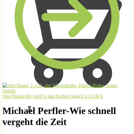
16er Buam-Mir werd´n kan Richter brauch´n
15,00
€
Michael Perfler-Wie schnell
0,00
€
0
vergeht die Zeit