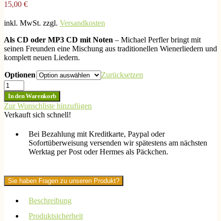
15,00
€
inkl. MwSt.
zzgl.
Versandkosten
Als CD oder MP3 CD mit Noten
– Michael Perfler bringt mit
seinen Freunden eine Mischung aus traditionellen Wienerliedern und
komplett neuen Liedern.
Optionen
Zurücksetzen
Michael
Perfler-
In den Warenkorb
Wie
Zur Wunschliste hinzufügen
schnell
Verkauft sich schnell!
vergeht
die
Bei Bezahlung mit Kreditkarte, Paypal oder
Zeit
Sofortüberweisung versenden wir spätestens am nächsten
Menge
Werktag per Post oder Hermes als Päckchen.
Sie haben Fragen zu unseren Produkt?
Beschreibung
Produktsicherheit