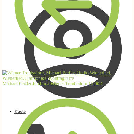
Michael Perfler-Ich bin a Wiener Troubadour
15,00
€
Kasse