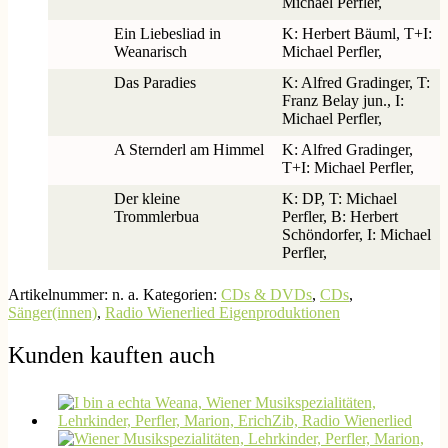
Michael Perfler,
Ein Liebesliad in
K: Herbert Bäuml, T+I:
Weanarisch
Michael Perfler,
Das Paradies
K: Alfred Gradinger, T:
Franz Belay jun., I:
Michael Perfler,
A Sternderl am Himmel
K: Alfred Gradinger,
T+I: Michael Perfler,
Der kleine
K: DP, T: Michael
Trommlerbua
Perfler, B: Herbert
Schöndorfer, I: Michael
Perfler,
Artikelnummer:
n. a.
Kategorien:
CDs & DVDs
,
CDs
,
Sänger(innen)
,
Radio Wienerlied Eigenproduktionen
Kunden kauften auch