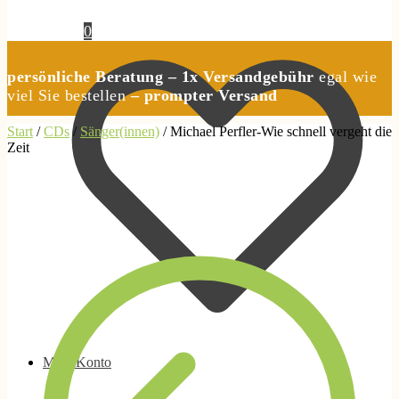
0,00
€
0
persönliche Beratung – 1x Versandgebühr
egal wie
viel Sie bestellen
– prompter Versand
Start
/
CDs
/
Sänger(innen)
/
Michael Perfler-Wie schnell vergeht die
Zeit
Mein Konto