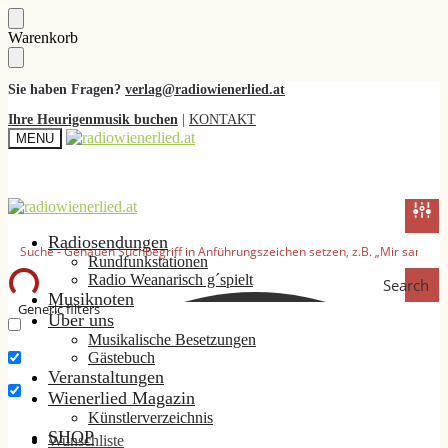
Skip
Skip
Warenkorb
to
to
navigation
content
Sie haben Fragen?
verlag@radiowienerlied.at
Ihre Heurigenmusik buchen
|
KONTAKT
MENU
Radiosendungen
Rundfunkstationen
Radio Weanarisch g´spielt
Search
Musiknoten
Generic filters
Über uns
Musikalische Besetzungen
Nur exakte Ergebnisse
Gästebuch
Suche im Titel
Veranstaltungen
Wienerlied Magazin
Suche im Inhalt
Künstlerverzeichnis
SHOP
Wunschliste