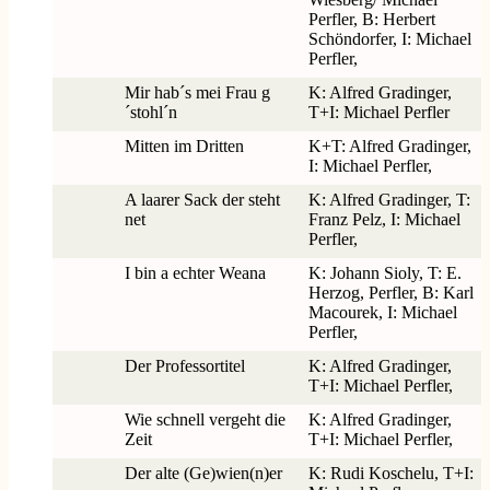
Perfler, B: Herbert
Schöndorfer, I: Michael
Perfler,
Mir hab´s mei Frau g
K: Alfred Gradinger,
´stohl´n
T+I: Michael Perfler
Mitten im Dritten
K+T: Alfred Gradinger,
I: Michael Perfler,
A laarer Sack der steht
K: Alfred Gradinger, T:
net
Franz Pelz, I: Michael
Perfler,
I bin a echter Weana
K: Johann Sioly, T: E.
Herzog, Perfler, B: Karl
Macourek, I: Michael
Perfler,
Der Professortitel
K: Alfred Gradinger,
T+I: Michael Perfler,
Wie schnell vergeht die
K: Alfred Gradinger,
Zeit
T+I: Michael Perfler,
Der alte (Ge)wien(n)er
K: Rudi Koschelu, T+I: