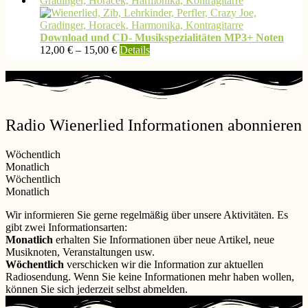
mehrere
auf
Varianten
der
auf.
Produktseite
Download und CD- Musikspezialitäten MP3+ Noten
Die
gewählt
Dieses
12,00
€
–
15,00
€
Details
Optionen
werden
Produkt
können
weist
auf
mehrere
der
Varianten
Produktseite
auf.
gewählt
Radio Wienerlied Informationen abonnieren
Die
werden
Optionen
können
Wöchentlich
auf
Monatlich
der
Wöchentlich
Produktseite
Monatlich
gewählt
werden
Wir informieren Sie gerne regelmäßig über unsere Aktivitäten. Es
gibt zwei Informationsarten:
Monatlich
erhalten Sie Informationen über neue Artikel, neue
Musiknoten, Veranstaltungen usw.
Wöchentlich
verschicken wir die Information zur aktuellen
Radiosendung. Wenn Sie keine Informationen mehr haben wollen,
können Sie sich jederzeit selbst abmelden.