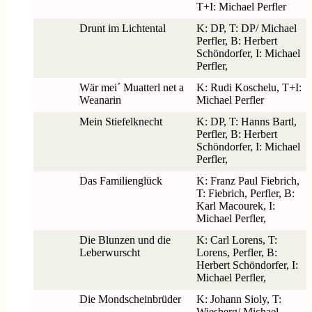
T+I: Michael Perfler
Drunt im Lichtental
K: DP, T: DP/ Michael
Perfler, B: Herbert
Schöndorfer, I: Michael
Perfler,
Wär mei´ Muatterl net a
K: Rudi Koschelu, T+I:
Weanarin
Michael Perfler
Mein Stiefelknecht
K: DP, T: Hanns Bartl,
Perfler, B: Herbert
Schöndorfer, I: Michael
Perfler,
Das Familienglück
K: Franz Paul Fiebrich,
T: Fiebrich, Perfler, B:
Karl Macourek, I:
Michael Perfler,
Die Blunzen und die
K: Carl Lorens, T:
Leberwurscht
Lorens, Perfler, B:
Herbert Schöndorfer, I:
Michael Perfler,
Die Mondscheinbrüder
K: Johann Sioly, T:
Wiesberg/ Michael