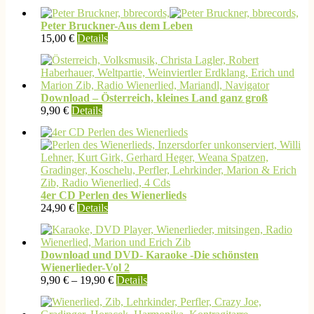
Peter Bruckner-Aus dem Leben
15,00
€
Details
Download – Österreich, kleines Land ganz groß
9,90
€
Details
4er CD Perlen des Wienerlieds
Dieses
24,90
€
Details
Produkt
weist
mehrere
Download und DVD- Karaoke -Die schönsten
Varianten
Wienerlieder-Vol 2
auf.
Dieses
9,90
€
–
19,90
€
Details
Die
Produkt
Optionen
weist
können