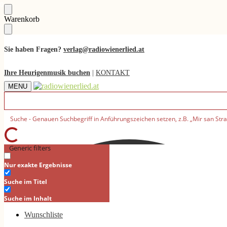
Skip
Skip
Warenkorb
to
to
navigation
content
Sie haben Fragen?
verlag@radiowienerlied.at
Ihre Heurigenmusik buchen
|
KONTAKT
MENU
Generic filters
Nur exakte Ergebnisse
Suche im Titel
Suche im Inhalt
Wunschliste