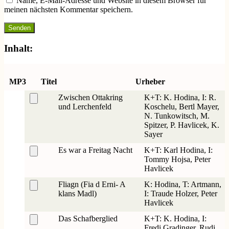
Name, E-Mail-Adresse und Website in diesem Browser für
meinen nächsten Kommentar speichern.
Inhalt:
MP3
Titel
Urheber
Zwischen Ottakring
K+T: K. Hodina, I: R.
und Lerchenfeld
Koschelu, Bertl Mayer,
N. Tunkowitsch, M.
Spitzer, P. Havlicek, K.
Sayer
Es war a Freitag Nacht
K+T: Karl Hodina, I:
Tommy Hojsa, Peter
Havlicek
Fliagn (Fia d Erni- A
K: Hodina, T: Artmann,
klans Madl)
I: Traude Holzer, Peter
Havlicek
Das Schafberglied
K+T: K. Hodina, I:
Fredi Gradinger, Rudi