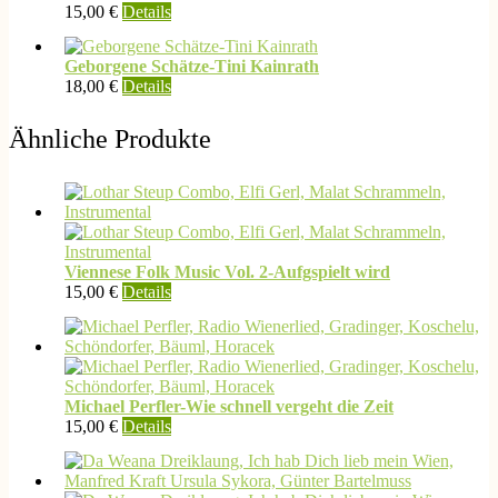
15,00
€
Details
Geborgene Schätze-Tini Kainrath
18,00
€
Details
Ähnliche Produkte
Viennese Folk Music Vol. 2-Aufgspielt wird
15,00
€
Details
Michael Perfler-Wie schnell vergeht die Zeit
Dieses
15,00
€
Details
Produkt
weist
mehrere