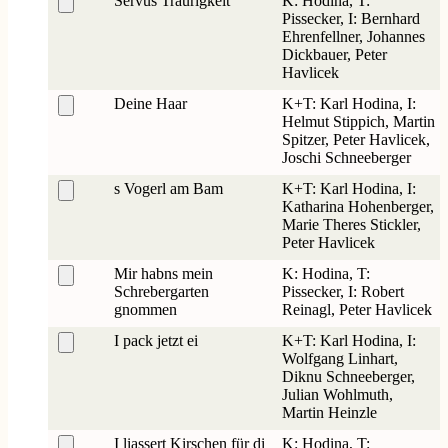
Servus Traurigkeit
K: Hodina, T:
Pissecker, I: Bernhard
Ehrenfellner, Johannes
Dickbauer, Peter
Havlicek
Deine Haar
K+T: Karl Hodina, I:
Helmut Stippich, Martin
Spitzer, Peter Havlicek,
Joschi Schneeberger
s Vogerl am Bam
K+T: Karl Hodina, I:
Katharina Hohenberger,
Marie Theres Stickler,
Peter Havlicek
Mir habns mein
K: Hodina, T:
Schrebergarten
Pissecker, I: Robert
gnommen
Reinagl, Peter Havlicek
I pack jetzt ei
K+T: Karl Hodina, I:
Wolfgang Linhart,
Diknu Schneeberger,
Julian Wohlmuth,
Martin Heinzle
I liassert Kirschen für di
K: Hodina, T: