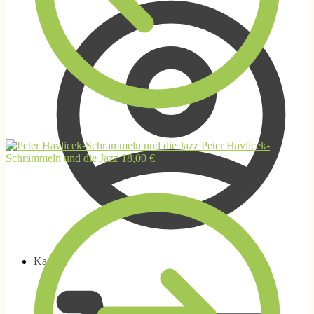
Peter Havlicek-
Schrammeln und die Jazz
18,00
€
Kasse