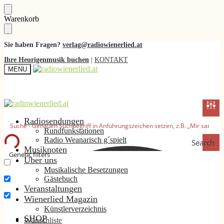
Skip
Skip
Warenkorb
to
to
navigation
content
Sie haben Fragen?
verlag@radiowienerlied.at
Ihre Heurigenmusik buchen
|
KONTAKT
MENU
Radiosendungen
Rundfunkstationen
Radio Weanarisch g´spielt
Search
Musiknoten
Generic filters
Über uns
Musikalische Besetzungen
Nur exakte Ergebnisse
Gästebuch
Suche im Titel
Veranstaltungen
Wienerlied Magazin
Suche im Inhalt
Künstlerverzeichnis
SHOP
Wunschliste