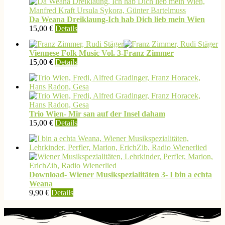
Varianten
auf.
Da Weana Dreiklaung-Ich hab Dich lieb mein Wien
Die
15,00
€
Details
Optionen
können
auf
Viennese Folk Music Vol. 3-Franz Zimmer
der
15,00
€
Details
Produktseite
gewählt
werden
Trio Wien- Mir san auf der Insel daham
15,00
€
Details
Download- Wiener Musikspezialitäten 3- I bin a echta
Weana
9,90
€
Details