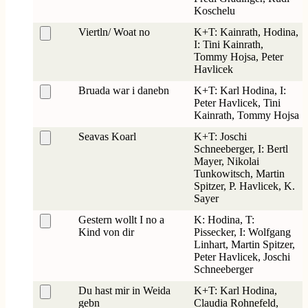
Koschelu
Viertln/ Woat no
K+T: Kainrath, Hodina,
I: Tini Kainrath,
Tommy Hojsa, Peter
Havlicek
Bruada war i danebn
K+T: Karl Hodina, I:
Peter Havlicek, Tini
Kainrath, Tommy Hojsa
Seavas Koarl
K+T: Joschi
Schneeberger, I: Bertl
Mayer, Nikolai
Tunkowitsch, Martin
Spitzer, P. Havlicek, K.
Sayer
Gestern wollt I no a
K: Hodina, T:
Kind von dir
Pissecker, I: Wolfgang
Linhart, Martin Spitzer,
Peter Havlicek, Joschi
Schneeberger
Du hast mir in Weida
K+T: Karl Hodina,
gebn
Claudia Rohnefeld,