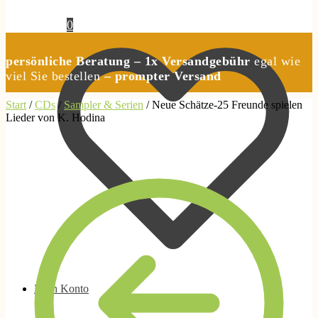
0,00
€
0
persönliche Beratung – 1x Versandgebühr
egal wie
viel Sie bestellen
– prompter Versand
Start
/
CDs
/
Sampler & Serien
/
Neue Schätze-25 Freunde spielen
Lieder von K. Hodina
Mein Konto