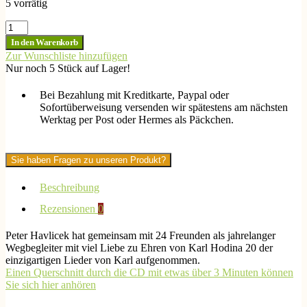
5 vorrätig
Neue
Schätze-
In den Warenkorb
25
Zur Wunschliste hinzufügen
Freunde
Nur noch 5 Stück auf Lager!
spielen
Lieder
Bei Bezahlung mit Kreditkarte, Paypal oder
von
Sofortüberweisung versenden wir spätestens am nächsten
K.
Werktag per Post oder Hermes als Päckchen.
Hodina
Menge
Sie haben Fragen zu unseren Produkt?
Beschreibung
Rezensionen
0
Peter Havlicek hat gemeinsam mit 24 Freunden als jahrelanger
Wegbegleiter mit viel Liebe zu Ehren von Karl Hodina 20 der
einzigartigen Lieder von Karl aufgenommen.
Einen Querschnitt durch die CD mit etwas über 3 Minuten können
Sie sich hier anhören