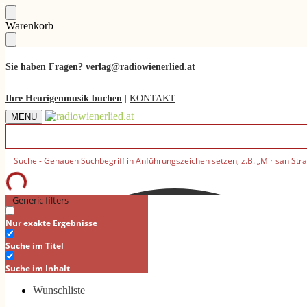
Skip
Skip
Warenkorb
to
to
navigation
content
Sie haben Fragen?
verlag@radiowienerlied.at
Ihre Heurigenmusik buchen
|
KONTAKT
MENU
Generic filters
Nur exakte Ergebnisse
Suche im Titel
Suche im Inhalt
Wunschliste