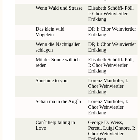
Wenn Wald und Strasse
Elisabeth Schöffl- Pöll,
I: Chor Weinviertler
Erdklang
Das klein wild
DP, I: Chor Weinviertler
Vögelein
Erdklang
Wenn die Nachtigallen
DP, I: Chor Weinviertler
schlagen
Erdklang
Mit der Sonne will ich
Elisabeth Schöffl- Pöll,
reden
I: Chor Weinviertler
Erdklang
Sunshine to you
Lorenz Mairhofer, I:
Chor Weinviertler
Erdklang
Schau ma in die Aug´n
Lorenz Mairhofer, I:
Chor Weinviertler
Erdklang
Can´t help falling in
George D. Weiss,
Love
Peretti, Luigi Cratore, I:
Chor Weinviertler
Erdklang