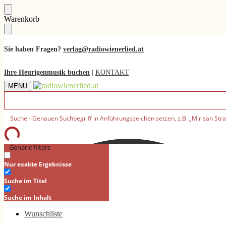
Skip
Skip
Warenkorb
to
to
navigation
content
Sie haben Fragen?
verlag@radiowienerlied.at
Ihre Heurigenmusik buchen
|
KONTAKT
MENU
Generic filters
Nur exakte Ergebnisse
Suche im Titel
Suche im Inhalt
Wunschliste