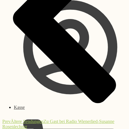
Kasse
Prev
Ältere Sendungen
Zu Gast bei Radio Wienerlied-Susanne
Rosenlechner