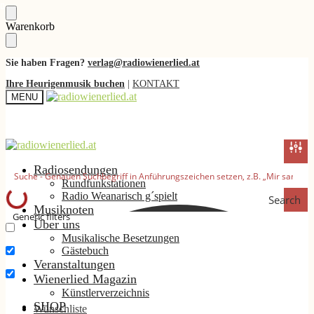
Skip
Skip
Warenkorb
to
to
navigation
content
Sie haben Fragen?
verlag@radiowienerlied.at
Ihre Heurigenmusik buchen
|
KONTAKT
MENU
Radiosendungen
Rundfunkstationen
Radio Weanarisch g´spielt
Search
Musiknoten
Generic filters
Über uns
Musikalische Besetzungen
Nur exakte Ergebnisse
Gästebuch
Suche im Titel
Veranstaltungen
Wienerlied Magazin
Suche im Inhalt
Künstlerverzeichnis
SHOP
Wunschliste