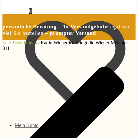
0,00
€
0
persönliche Beratung – 1x Versandgebühr
egal wie
viel Sie bestellen
– prompter Versand
Start
/
Sendungen
/
Radio Wienerlied bringt die Wiener Melange
311
Mein Konto