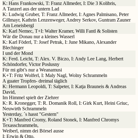
K: Hans Frankowski, T: Franz Allmeder, I: Die 3 Kolibris,
A Tanzerl aus der untern Lad
K: Ludwig Gruber, T: Franz Allmeder, I: Agnes Palmisano, Peter
Gillmayr, Kathrin Lenzenweger, Andrey Serkov, Guntram Zauner
Am Leneisbergl
K: Karl Nemec, T+I: Walter Kramer, Willi Fantl & Solisten
Wär die Donau nur a kleines Wasserl
K: Karl Föderl, T: Josef Petrak, I: June Mikano, Alexander
Blechinger
I und der Mond
K: Ferd. Leicht, T: Alex. V. Biczo, I: Andy Lee Lang, Herbert
Schöndorfer, Victor Poslusny
Für mi gibt’s nur a Weanamusi
K+T: Fritz Wolferl, I: Maly Nagl, Wolny Schrammeln
A guater Tropfen- dreimal täglich
K: Hermann Leopoldi, T: Salpeter, I: Katja Brauneis & Andreas
David,
Im Himmel spielt der Ziehrer
K: R. Kronegger, T: R. Domanik Roll, I: Girk Kurt, Heini Griuc,
Neuwirth Schrammeln
Yesterday, ´s hasst "Gestern"
K+T: Manfred Cromy, Roland Stonek, I: Manfred Chromys
Texasschrammeln,
Weiberl, nimm dei Börsel ausse
I: Erwin & Otto,