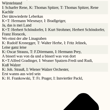
Würstelstand
I: Scharfer Rene, K: Thomas Spitzer, T: Thomas Spitzer, Rene
Kachlir
Der tätowiederte Leberkas
K+T: Hermann Wiesmayr, I: Bradlgeiger,
Ja, das is mei Land
K+T: Herbert Schöndorfer, I: Kurt Strohmer, Herbert Schöndorfer,
Franz Horacek,
Wo einst der alte Linagraben
K: Rudolf Kronegger, T: Walter Herbe, I: Fritz Jelinek,
Leise ganz leise
K: Oscar Strauss, T: F.Dörrmann, I: Hermann Prey,
A bisserl was von da und a bisserl was von dort
K+T:Alfred Gradinger, I: Weaner Spatzen-Fredi und Rudi,
Kuß Walzer
K: Joh. Strauß, I: Wiener Walzer Orchester,
Erst wanns aus wird sein
K: H. Frankowski, T: Fr. Prager, I: Innviertler Packl,