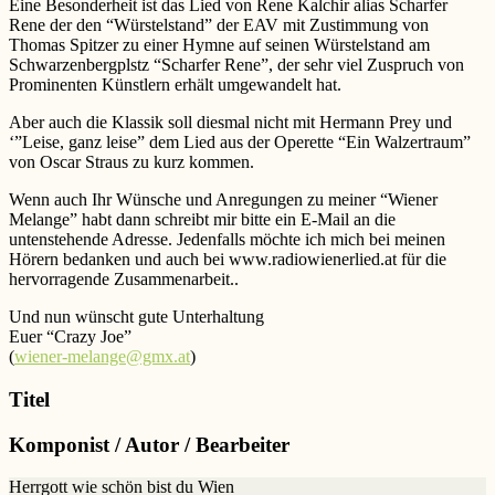
Eine Besonderheit ist das Lied von Rene Kalchir alias Scharfer
Rene der den “Würstelstand” der EAV mit Zustimmung von
Thomas Spitzer zu einer Hymne auf seinen Würstelstand am
Schwarzenbergplstz “Scharfer Rene”, der sehr viel Zuspruch von
Prominenten Künstlern erhält umgewandelt hat.
Aber auch die Klassik soll diesmal nicht mit Hermann Prey und
‘”Leise, ganz leise” dem Lied aus der Operette “Ein Walzertraum”
von Oscar Straus zu kurz kommen.
Wenn auch Ihr Wünsche und Anregungen zu meiner “Wiener
Melange” habt dann schreibt mir bitte ein E-Mail an die
untenstehende Adresse. Jedenfalls möchte ich mich bei meinen
Hörern bedanken und auch bei www.radiowienerlied.at für die
hervorragende Zusammenarbeit..
Und nun wünscht gute Unterhaltung
Euer “Crazy Joe”
(
wiener-melange@gmx.at
)
Titel
Komponist / Autor / Bearbeiter
Herrgott wie schön bist du Wien