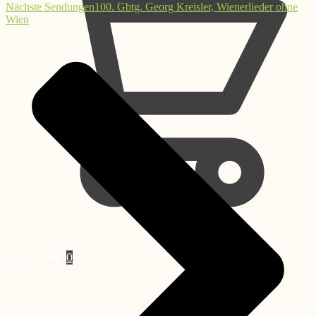
Nächste Sendungen
100. Gbtg. Georg Kreisler, Wienerlieder ohne
Wien
0,00
€
0