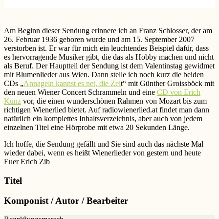
Am Beginn dieser Sendung erinnere ich an Franz Schlosser, der am
26. Februar 1936 geboren wurde und am 15. September 2007
verstorben ist. Er war für mich ein leuchtendes Beispiel dafür, dass
es hervorragende Musiker gibt, die das als Hobby machen und nicht
als Beruf. Der Hauptteil der Sendung ist dem Valentinstag gewidmet
mit Blumenlieder aus Wien. Dann stelle ich noch kurz die beiden
CDs „
Annageln kannst es net, die Zei
t“ mit Günther Groissböck mit
den neuen Wiener Concert Schrammeln und eine
CD von Erich
Kunz
vor
, die einen wunderschönen Rahmen von Mozart bis zum
richtigen Wienerlied bietet. Auf radiowienerlied.at findet man dann
natürlich ein komplettes Inhaltsverzeichnis, aber auch von jedem
einzelnen Titel eine Hörprobe mit etwa 20 Sekunden Länge.
Ich hoffe, die Sendung gefällt und Sie sind auch das nächste Mal
wieder dabei, wenn es heißt Wienerlieder von gestern und heute
Euer Erich Zib
Titel
Komponist / Autor / Bearbeiter