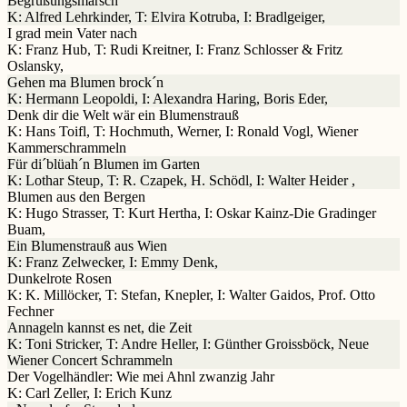
Begrüßungsmarsch
K: Alfred Lehrkinder, T: Elvira Kotruba, I: Bradlgeiger,
I grad mein Vater nach
K: Franz Hub, T: Rudi Kreitner, I: Franz Schlosser & Fritz
Oslansky,
Gehen ma Blumen brock´n
K: Hermann Leopoldi, I: Alexandra Haring, Boris Eder,
Denk dir die Welt wär ein Blumenstrauß
K: Hans Toifl, T: Hochmuth, Werner, I: Ronald Vogl, Wiener
Kammerschrammeln
Für di´blüah´n Blumen im Garten
K: Lothar Steup, T: R. Czapek, H. Schödl, I: Walter Heider ,
Blumen aus den Bergen
K: Hugo Strasser, T: Kurt Hertha, I: Oskar Kainz-Die Gradinger
Buam,
Ein Blumenstrauß aus Wien
K: Franz Zelwecker, I: Emmy Denk,
Dunkelrote Rosen
K: K. Millöcker, T: Stefan, Knepler, I: Walter Gaidos, Prof. Otto
Fechner
Annageln kannst es net, die Zeit
K: Toni Stricker, T: Andre Heller, I: Günther Groissböck, Neue
Wiener Concert Schrammeln
Der Vogelhändler: Wie mei Ahnl zwanzig Jahr
K: Carl Zeller, I: Erich Kunz