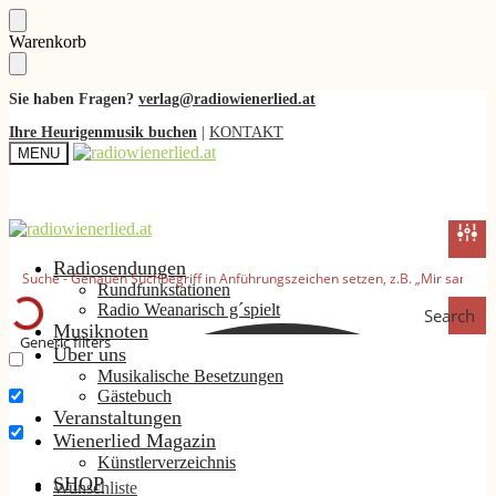
Skip
Skip
Warenkorb
to
to
navigation
content
Sie haben Fragen?
verlag@radiowienerlied.at
Ihre Heurigenmusik buchen
|
KONTAKT
MENU
Radiosendungen
Rundfunkstationen
Radio Weanarisch g´spielt
Search
Musiknoten
Generic filters
Über uns
Musikalische Besetzungen
Nur exakte Ergebnisse
Gästebuch
Suche im Titel
Veranstaltungen
Wienerlied Magazin
Suche im Inhalt
Künstlerverzeichnis
SHOP
Wunschliste