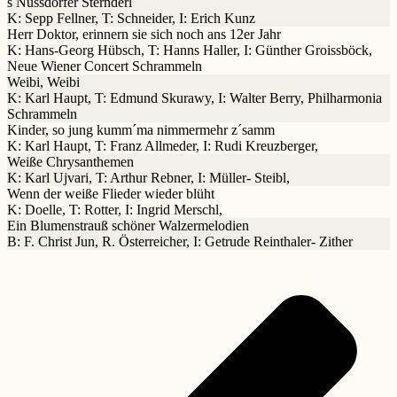
s Nussdorfer Sternderl
K: Sepp Fellner, T: Schneider, I: Erich Kunz
Herr Doktor, erinnern sie sich noch ans 12er Jahr
K: Hans-Georg Hübsch, T: Hanns Haller, I: Günther Groissböck,
Neue Wiener Concert Schrammeln
Weibi, Weibi
K: Karl Haupt, T: Edmund Skurawy, I: Walter Berry, Philharmonia
Schrammeln
Kinder, so jung kumm´ma nimmermehr z´samm
K: Karl Haupt, T: Franz Allmeder, I: Rudi Kreuzberger,
Weiße Chrysanthemen
K: Karl Ujvari, T: Arthur Rebner, I: Müller- Steibl,
Wenn der weiße Flieder wieder blüht
K: Doelle, T: Rotter, I: Ingrid Merschl,
Ein Blumenstrauß schöner Walzermelodien
B: F. Christ Jun, R. Österreicher, I: Getrude Reinthaler- Zither