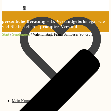
0,00
€
0
persönliche Beratung – 1x Versandgebühr
egal wie
viel Sie bestellen
– prompter Versand
Start
/
Sendungen
/
Valentinstag, Franz Schlosser 90. Gbtg
Mein Konto