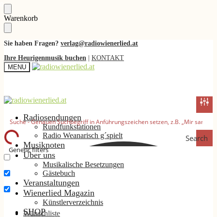
Skip
Skip
Warenkorb
to
to
navigation
content
Sie haben Fragen?
verlag@radiowienerlied.at
Ihre Heurigenmusik buchen
|
KONTAKT
MENU
Radiosendungen
Rundfunkstationen
Radio Weanarisch g´spielt
Search
Musiknoten
Generic filters
Über uns
Musikalische Besetzungen
Nur exakte Ergebnisse
Gästebuch
Suche im Titel
Veranstaltungen
Wienerlied Magazin
Suche im Inhalt
Künstlerverzeichnis
SHOP
Wunschliste