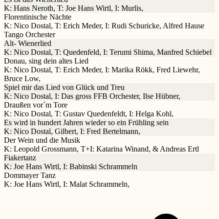
K: Hans Neroth, T: Joe Hans Wirtl, I: Murlis,
Florentinische Nächte
K: Nico Dostal, T: Erich Meder, I: Rudi Schuricke, Alfred Hause
Tango Orchester
Alt- Wienerlied
K: Nico Dostal, T: Quedenfeld, I: Terumi Shima, Manfred Schiebel
Donau, sing dein altes Lied
K: Nico Dostal, T: Erich Meder, I: Marika Rökk, Fred Liewehr,
Bruce Low,
Spiel mir das Lied von Glück und Treu
K: Nico Dostal, I: Das gross FFB Orchester, Ilse Hübner,
Draußen vor´m Tore
K: Nico Dostal, T: Gustav Quedenfeldt, I: Helga Kohl,
Es wird in hundert Jahren wieder so ein Frühling sein
K: Nico Dostal, Gilbert, I: Fred Bertelmann,
Der Wein und die Musik
K: Leopold Grossmann, T+I: Katarina Winand, & Andreas Ertl
Fiakertanz
K: Joe Hans Wirtl, I: Babinski Schrammeln
Dommayer Tanz
K: Joe Hans Wirtl, I: Malat Schrammeln,