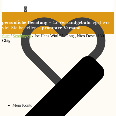
0,00
€
0
persönliche Beratung – 1x Versandgebühr
egal wie
viel Sie bestellen
– prompter Versand
Start
/
Sendungen
/
Joe Hans Wirtl 95. Gbtg., Nico Dostal 130.
Gbtg
Mein Konto