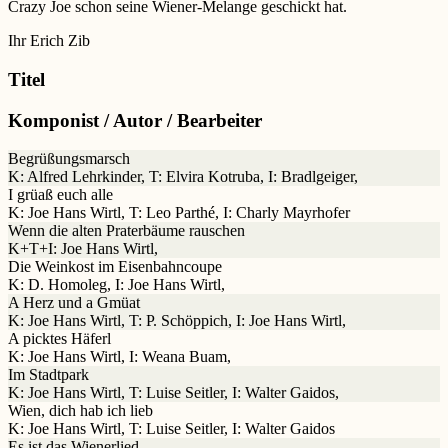
Crazy Joe schon seine Wiener-Melange geschickt hat.
Ihr Erich Zib
Titel
Komponist / Autor / Bearbeiter
Begrüßungsmarsch
K: Alfred Lehrkinder, T: Elvira Kotruba, I: Bradlgeiger,
I grüaß euch alle
K: Joe Hans Wirtl, T: Leo Parthé, I: Charly Mayrhofer
Wenn die alten Praterbäume rauschen
K+T+I: Joe Hans Wirtl,
Die Weinkost im Eisenbahncoupe
K: D. Homoleg, I: Joe Hans Wirtl,
A Herz und a Gmüat
K: Joe Hans Wirtl, T: P. Schöppich, I: Joe Hans Wirtl,
A picktes Häferl
K: Joe Hans Wirtl, I: Weana Buam,
Im Stadtpark
K: Joe Hans Wirtl, T: Luise Seitler, I: Walter Gaidos,
Wien, dich hab ich lieb
K: Joe Hans Wirtl, T: Luise Seitler, I: Walter Gaidos
Es ist das Wienerlied