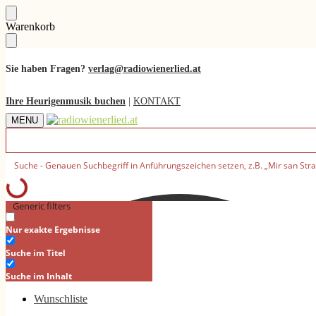
Skip
Skip
Warenkorb
to
to
navigation
content
Sie haben Fragen?
verlag@radiowienerlied.at
Ihre Heurigenmusik buchen
|
KONTAKT
MENU
Generic filters
Nur exakte Ergebnisse
Suche im Titel
Suche im Inhalt
Wunschliste