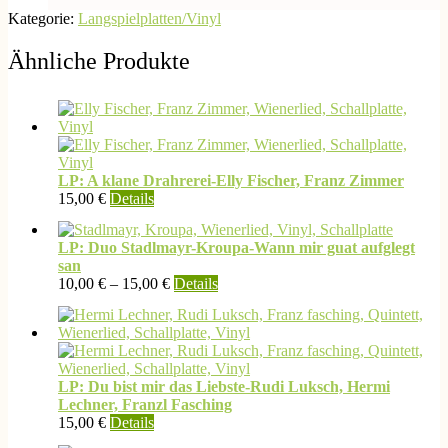
Kategorie:
Langspielplatten/Vinyl
Ähnliche Produkte
LP: A klane Drahrerei-Elly Fischer, Franz Zimmer
15,00
€
Details
LP: Duo Stadlmayr-Kroupa-Wann mir guat aufglegt
san
Dieses
10,00
€
–
15,00
€
Details
Produkt
weist
mehrere
Varianten
auf.
LP: Du bist mir das Liebste-Rudi Luksch, Hermi
Die
Lechner, Franzl Fasching
Optionen
15,00
€
Details
können
auf