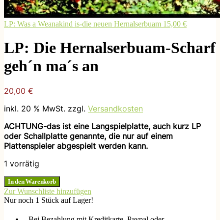
LP: Was a Weanakind is-die neuen Hernalserbuam
15,00
€
LP: Die Hernalserbuam-Scharf
geh´n ma´s an
20,00
€
inkl. 20 % MwSt.
zzgl.
Versandkosten
ACHTUNG-das ist eine Langspielplatte, auch kurz LP
oder Schallplatte genannte, die nur auf einem
Plattenspieler abgespielt werden kann.
1 vorrätig
LP:
In den Warenkorb
Die
Zur Wunschliste hinzufügen
Hernalserbuam-
Nur noch 1 Stück auf Lager!
Scharf
geh
Bei Bezahlung mit Kreditkarte, Paypal oder