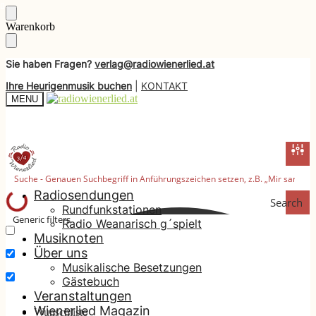
Skip
Skip
Warenkorb
to
to
navigation
content
Sie haben Fragen?
verlag@radiowienerlied.at
Ihre Heurigenmusik buchen
|
KONTAKT
MENU
Radiosendungen
Search
Rundfunkstationen
Generic filters
Radio Weanarisch g´spielt
Musiknoten
Nur exakte Ergebnisse
Über uns
Suche im Titel
Musikalische Besetzungen
Gästebuch
Suche im Inhalt
Veranstaltungen
Wienerlied Magazin
Wunschliste