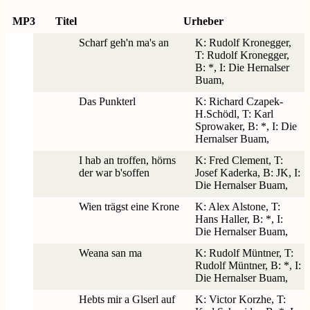
MP3
Titel
Urheber
Scharf geh'n ma's an
K: Rudolf Kronegger,
T: Rudolf Kronegger,
B: *, I: Die Hernalser
Buam,
Das Punkterl
K: Richard Czapek-
H.Schödl, T: Karl
Sprowaker, B: *, I: Die
Hernalser Buam,
I hab an troffen, hörns
K: Fred Clement, T:
der war b'soffen
Josef Kaderka, B: JK, I:
Die Hernalser Buam,
Wien trägst eine Krone
K: Alex Alstone, T:
Hans Haller, B: *, I:
Die Hernalser Buam,
Weana san ma
K: Rudolf Müntner, T:
Rudolf Müntner, B: *, I:
Die Hernalser Buam,
Hebts mir a Glserl auf
K: Victor Korzhe, T: