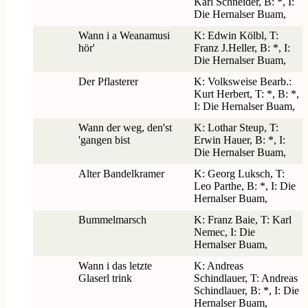
Karl Schneider, B: *, I:
Die Hernalser Buam,
Wann i a Weanamusi
K: Edwin Kölbl, T:
hör'
Franz J.Heller, B: *, I:
Die Hernalser Buam,
Der Pflasterer
K: Volksweise Bearb.:
Kurt Herbert, T: *, B: *,
I: Die Hernalser Buam,
Wann der weg, den'st
K: Lothar Steup, T:
'gangen bist
Erwin Hauer, B: *, I:
Die Hernalser Buam,
Alter Bandelkramer
K: Georg Luksch, T:
Leo Parthe, B: *, I: Die
Hernalser Buam,
Bummelmarsch
K: Franz Baie, T: Karl
Nemec, I: Die
Hernalser Buam,
Wann i das letzte
K: Andreas
Glaserl trink
Schindlauer, T: Andreas
Schindlauer, B: *, I: Die
Hernalser Buam,