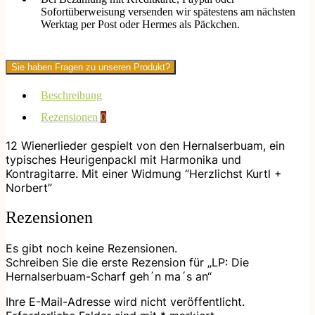
´n
Sofortüberweisung versenden wir spätestens am nächsten
ma
Werktag per Post oder Hermes als Päckchen.
´s
an
Menge
Sie haben Fragen zu unseren Produkt?
Beschreibung
Rezensionen
0
12 Wienerlieder gespielt von den Hernalserbuam, ein
typisches Heurigenpackl mit Harmonika und
Kontragitarre. Mit einer Widmung “Herzlichst Kurtl +
Norbert”
Rezensionen
Es gibt noch keine Rezensionen.
Schreiben Sie die erste Rezension für „LP: Die
Hernalserbuam-Scharf geh´n ma´s an“
Ihre E-Mail-Adresse wird nicht veröffentlicht.