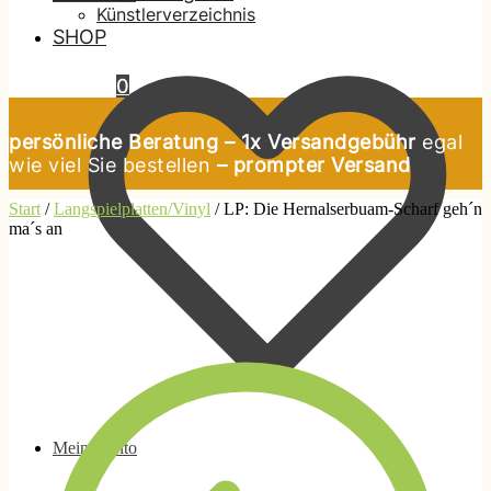
Künstlerverzeichnis
SHOP
0,00
€
0
persönliche Beratung – 1x Versandgebühr
egal
wie viel Sie bestellen
– prompter Versand
Start
/
Langspielplatten/Vinyl
/
LP: Die Hernalserbuam-Scharf geh´n
ma´s an
Mein Konto