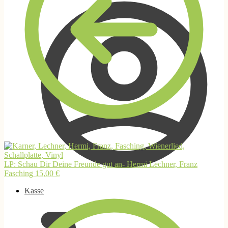
LP: Schau Dir Deine Freunde gut an- Hermi Lechner, Franz
Fasching
15,00
€
Kasse