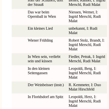
Hier der Schubert, dort
Benes, Rahner, I: Ingrid
der Strauß
Merschl, Rudi Malat
Das war beim
Niessen, Werner, I:
Opernball in Wien
Ingrid Merschl, Rudi
Malat
Ein kleines Lied
unbekannt, I: Rudi
Malat
Wiener Frühling
Robert Stolz, Brandt, I:
Ingrid Merschl, Rudi
Malat
In Wien sein, verliebt
Fiedler, Petrak, I: Ingrid
sein und küssen
Merschl, Rudi Malat
In den kleinen
Leopoldi, Berg, I:
Seitengassen
Ingrid Merschl, Rudi
Malat
Der Weinbeisser (instr.)
R. Kemmeter, I: Duo
Malat Hirschfeld
In Floridsdorf am Spitz
Leopoldi, Herz, I:
Ingrid Merschl, Rudi
Malat