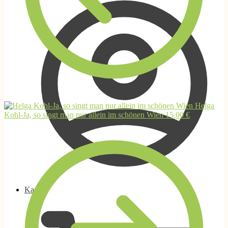
Helga
Kohl-Ja, so singt man nur allein im schönen Wien
15,00
€
Kasse