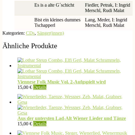
Es is a alte G´schicht
Fiedler, Petrak, I: Ingrid
Merschl, Rudi Malat
Bist ein kleines dummes
Lang, Meder, I: Ingrid
Tschapperl
Merschl, Rudi Malat
Kategorien:
CDs
,
Sänger(innen)
Ähnliche Produkte
Viennese Folk Music Vol. 2-Aufgspielt wird
15,00
€
Details
Aus der untersten Lad-Alt Wiener Lieder und Tänze
15,00
€
Details