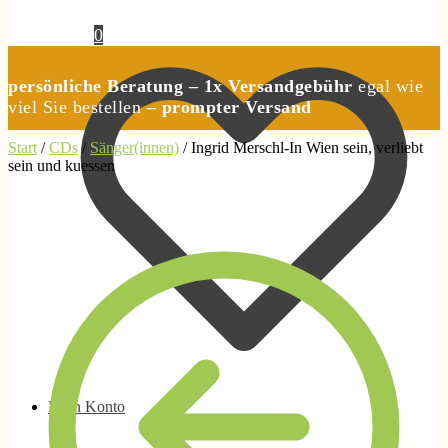
0,00
€
0
persönliche Beratung – 1x Versandgebühr
egal wie
viel Sie bestellen
– prompter Versand
Start
/
CDs
/
Sänger(innen)
/
Ingrid Merschl-In Wien sein, verliebt
sein und kuessen
Mein Konto