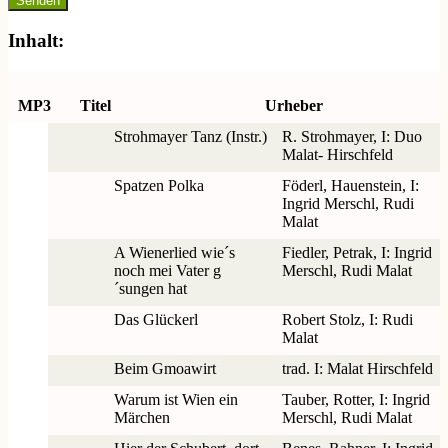
Inhalt:
MP3
Titel
Urheber
Strohmayer Tanz (Instr.)
R. Strohmayer, I: Duo
Malat- Hirschfeld
Spatzen Polka
Föderl, Hauenstein, I:
Ingrid Merschl, Rudi
Malat
A Wienerlied wie´s
Fiedler, Petrak, I: Ingrid
noch mei Vater g
Merschl, Rudi Malat
´sungen hat
Das Glückerl
Robert Stolz, I: Rudi
Malat
Beim Gmoawirt
trad. I: Malat Hirschfeld
Warum ist Wien ein
Tauber, Rotter, I: Ingrid
Märchen
Merschl, Rudi Malat