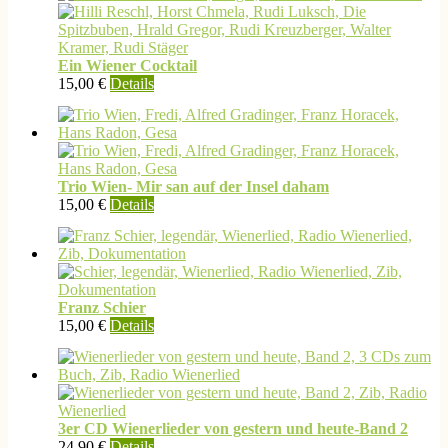
Ein Wiener Cocktail
15,00
€
Details
Trio Wien- Mir san auf der Insel daham
15,00
€
Details
Franz Schier
15,00
€
Details
3er CD Wienerlieder von gestern und heute-Band 2
24,90
€
Details