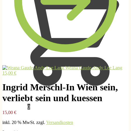
Weana Gaude-Andy Lee Lang
15,00
€
Ingrid Merschl-In Wien sein,
verliebt sein und kuessen
0,00
€
0
15,00
€
inkl. 20 % MwSt.
zzgl.
Versandkosten