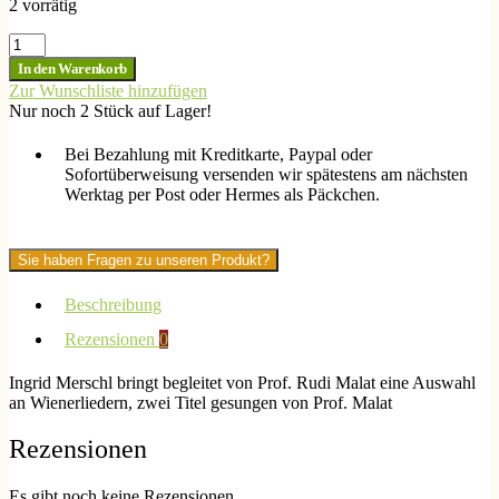
2 vorrätig
Ingrid
Merschl-
In den Warenkorb
In
Zur Wunschliste hinzufügen
Wien
Nur noch 2 Stück auf Lager!
sein,
verliebt
Bei Bezahlung mit Kreditkarte, Paypal oder
sein
Sofortüberweisung versenden wir spätestens am nächsten
und
Werktag per Post oder Hermes als Päckchen.
kuessen
Menge
Sie haben Fragen zu unseren Produkt?
Beschreibung
Rezensionen
0
Ingrid Merschl bringt begleitet von Prof. Rudi Malat eine Auswahl
an Wienerliedern, zwei Titel gesungen von Prof. Malat
Rezensionen
Es gibt noch keine Rezensionen.