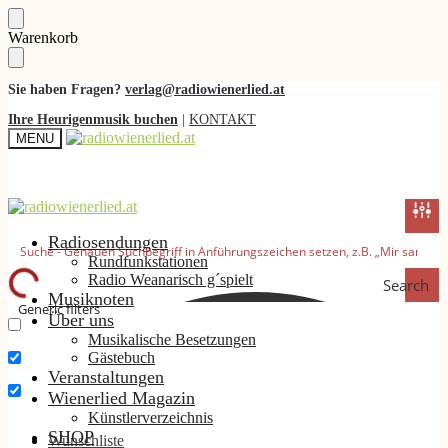
Skip
Skip
Warenkorb
to
to
navigation
content
Sie haben Fragen?
verlag@radiowienerlied.at
Ihre Heurigenmusik buchen
|
KONTAKT
MENU
Radiosendungen
Rundfunkstationen
Radio Weanarisch g´spielt
Search
Musiknoten
Generic filters
Über uns
Musikalische Besetzungen
Nur exakte Ergebnisse
Gästebuch
Suche im Titel
Veranstaltungen
Wienerlied Magazin
Suche im Inhalt
Künstlerverzeichnis
SHOP
Wunschliste