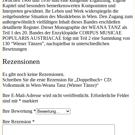
zwischen 1900 und 1930 sind eine klingende Ergänzung. Eigene
Kapitel sind besonders bemerkenswerten Komponisten und
Interpreten gewidmet. Ihr Leben und Werk widerspiegeln die
zeitgebundene Situation des Musiklebens in Wien. Den Zugang zum
außergewöhnlich vielfältigen Inhalt dieses Bandes erschließen
detaillierte Register. Dieser Monographie der WEANA TANZ als
Teil 1 des 20. Bandes der Enzyklopädie CORPUS MUSICAE
POPULARIS AUSTRIACAE folgt mit Teil 2 eine Sammlung von
130 “Wiener Tänzen”, nachspielbar in unterschiedlichen
Besetzungen
Rezensionen
Es gibt noch keine Rezensionen.
Schreiben Sie die erste Rezension für „Doppelbuch+ CD:
Volksmusik in Wien-Weana Tanz (Wiener Tänze)“
Ihre E-Mail-Adresse wird nicht veröffentlicht.
Erforderliche Felder
sind mit
*
markiert
Ihre Bewertung
*
Ihre Rezension
*