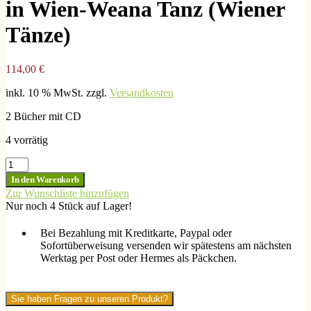
in Wien-Weana Tanz (Wiener
Tänze)
114,00
€
inkl. 10 % MwSt.
zzgl.
Versandkosten
2 Bücher mit CD
4 vorrätig
Doppelbuch+
CD:
In den Warenkorb
Volksmusik
Zur Wunschliste hinzufügen
in
Nur noch 4 Stück auf Lager!
Wien-
Weana
Bei Bezahlung mit Kreditkarte, Paypal oder
Tanz
Sofortüberweisung versenden wir spätestens am nächsten
(Wiener
Werktag per Post oder Hermes als Päckchen.
Tänze)
Menge
Sie haben Fragen zu unseren Produkt?