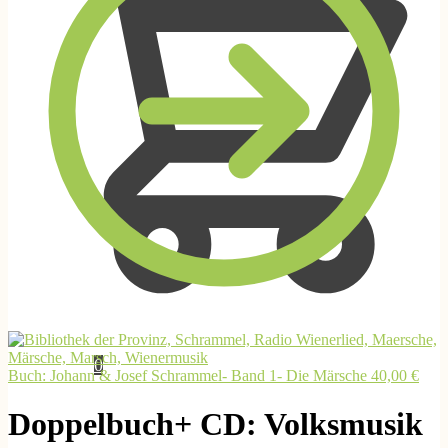
0,00
€
0
Buch: Johann & Josef Schrammel- Band 1- Die Märsche
40,00
€
Doppelbuch+ CD: Volksmusik