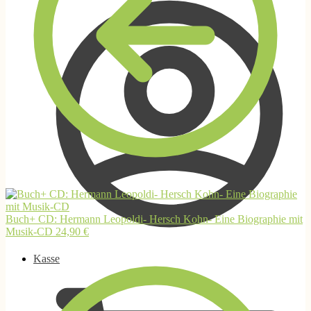
Buch+ CD: Hermann Leopoldi- Hersch Kohn- Eine Biographie mit
Musik-CD
24,90
€
Kasse