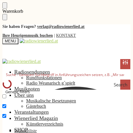
Skip
Skip
Warenkorb
to
to
navigation
content
Sie haben Fragen?
verlag@radiowienerlied.at
Ihre Heurigenmusik buchen
|
KONTAKT
MENU
Radiosendungen
Rundfunkstationen
Radio Weanarisch g´spielt
Search
Musiknoten
Generic filters
Über uns
Musikalische Besetzungen
Nur exakte Ergebnisse
Gästebuch
Suche im Titel
Veranstaltungen
Wienerlied Magazin
Suche im Inhalt
Künstlerverzeichnis
SHOP
Wunschliste