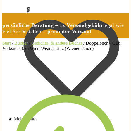
0,00
€
0
persönliche Beratung – 1x Versandgebühr
egal wie
viel Sie bestellen
– prompter Versand
Start
/
Bücher
/
Gedichte- & andere Bücher
/
Doppelbuch+ CD:
Volksmusik in Wien-Weana Tanz (Wiener Tänze)
Mein Konto