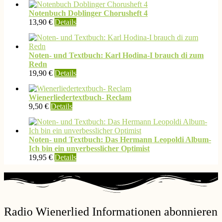
Notenbuch Doblinger Chorusheft 4
13,90
€
Details
Noten- und Textbuch: Karl Hodina-I brauch di zum
Redn
19,90
€
Details
Wienerliedertextbuch- Reclam
9,50
€
Details
Noten- und Textbuch: Das Hermann Leopoldi Album-
Ich bin ein unverbesslicher Optimist
19,95
€
Details
Radio Wienerlied Informationen abonnieren