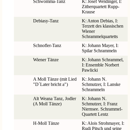
Schwomma-Tanz
K: Josef Weidinger, I:
Zitherquartett Rupp-
Krause
Debiasy-Tanz
K: Anton Debias, I:
Terzett des klassischen
Wiener
Schrammelquartetts
Schnofler-Tanz
K: Johann Mayer, I:
Spilar Schrammeln
Wiener Tänze
K: Johann Schrammel,
I: Ensemble Norbert
Pawlicki
A Moll Tänze (mit Lied
K: Johann N.
"D´Later bricht a")
Schmutzer, I: Lanske
Schrammeln
Alt Weana Tanz, Jodler
K: Johann N.
(A Moll Tänze)
Schmutzer, I: Franz
Niernsee. Schrammel-
Quartett Lentz
H-Moll Tänze
K: Alois Strohmayer, I:
Rudi Pitsch und seine