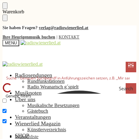
Skip
Skip
Warenkorb
to
to
navigation
content
Sie haben Fragen?
verlag@radiowienerlied.at
Ihre Heurigenmusik buchen
|
KONTAKT
MENU
Radiosendungen
Rundfunkstationen
Radio Weanarisch g´spielt
Search
Musiknoten
Generic filters
Über uns
Musikalische Besetzungen
Nur exakte Ergebnisse
Gästebuch
Suche im Titel
Veranstaltungen
Wienerlied Magazin
Suche im Inhalt
Künstlerverzeichnis
SHOP
Wunschliste