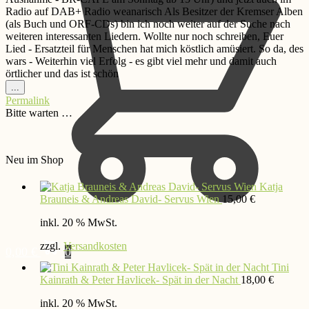
Radio auf DAB+ Radio weanarisch Als Besitzer der Kremser Alben
(als Buch und ORF-CDs) bin ich noch weiter auf der Suche nach
weiteren interessanten Liedern. Wollte nur noch schreiben, Euer
Lied - Ersatzteil für Menschen hat mich köstlich amüsiert. So da, des
wars - Weiterhin viel Erfolg - es gibt viel mehr und damit auch
örtlicher und das ist schön
Diese
...
Metabox
Permalink
ein-/ausblenden.
Bitte warten …
Neu im Shop
Katja
Brauneis & Andreas David- Servus Wien
15,00
€
inkl. 20 % MwSt.
zzgl.
Versandkosten
0,00
€
0
Tini
Kainrath & Peter Havlicek- Spät in der Nacht
18,00
€
inkl. 20 % MwSt.