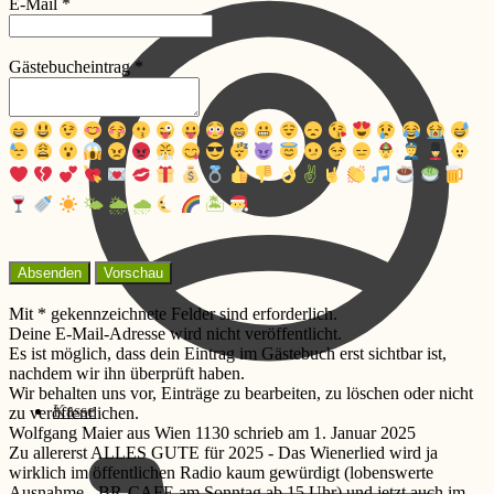
E-Mail
*
Gästebucheintrag
*
✌️
🌤
🌦
🌧
🏝
Mit * gekennzeichnete Felder sind erforderlich.
Deine E-Mail-Adresse wird nicht veröffentlicht.
Es ist möglich, dass dein Eintrag im Gästebuch erst sichtbar ist,
nachdem wir ihn überprüft haben.
Wir behalten uns vor, Einträge zu bearbeiten, zu löschen oder nicht
Kasse
zu veröffentlichen.
Wolfgang Maier
aus
Wien 1130
schrieb am
1. Januar 2025
Zu allererst ALLES GUTE für 2025 - Das Wienerlied wird ja
wirklich im öffentlichen Radio kaum gewürdigt (lobenswerte
Ausnahme - BR-CAFE am Sonntag ab 15 Uhr) und jetzt auch im