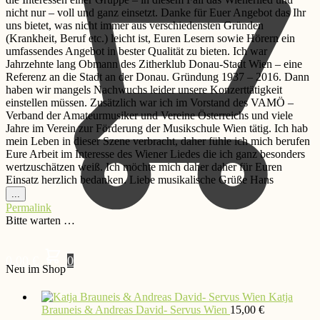
nicht nur – voll und ganz einsetzt. Danke für Euer Angebot das Ihr
uns bietet, was nicht immer aus verschiedensten Gründen
(Krankheit, Beruf etc.) leicht ist, Euren Lesern sowie Hörern ein
umfassendes Angebot in bester Qualität zu bieten. Ich war
Jahrzehnte lang Obmann des Zitherklub Donau-Stadt Wien – eine
Referenz an die Stadt an der Donau. Gründung 1937 – 2016. Dann
haben wir mangels Nachwuchs leider unsere Konzerttätigkeit
einstellen müssen. Zusätzlich war ich im Vorstand des VAMÖ –
Verband der Amateurmusiker und Vereine Österreichs und viele
Jahre im Verein zur Förderung der Musikschule Wien tätig. Ich hab
mein Leben in dieser Szene verbracht, daher fühle ich mich berufen
Eure Arbeit im Interesse des Wiener Liedes die ich ganz besonders
wertzuschätzen weiß. Ich möchte mich daher daher für Euren
Einsatz herzlich bedanken. Liebe musikalische Grüße Hans
Diese
...
Metabox
Permalink
ein-/ausblenden.
Bitte warten …
0,00
€
0
Neu im Shop
Katja
Brauneis & Andreas David- Servus Wien
15,00
€