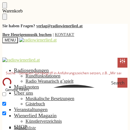
Skip
Skip
Warenkorb
to
to
navigation
content
Sie haben Fragen?
verlag@radiowienerlied.at
Ihre Heurigenmusik buchen
|
KONTAKT
MENU
Radiosendungen
Rundfunkstationen
Radio Weanarisch g´spielt
Search
Musiknoten
Generic filters
Über uns
Musikalische Besetzungen
Nur exakte Ergebnisse
Gästebuch
Suche im Titel
Veranstaltungen
Wienerlied Magazin
Suche im Inhalt
Künstlerverzeichnis
SHOP
Wunschliste