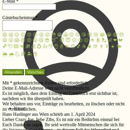
E-Mail
*
Gästebucheintrag
*
😄
😃
😉
😊
😚
😗
😜
😛
😳
😁
😬
😌
😞
😘
😍
😢
😂
😭
😅
😓
😩
😮
😱
😠
😡
😤
😋
😎
😴
😈
😇
😕
😏
😑
👲
👮
💂
👶
❤
💔
💕
💘
💌
💋
🎁
💰
💍
👍
👎
👌
✌️
🤘
👏
🎵
☕️
🍵
🍺
🍷
🍼
☀️
🌤
🌦
🌧
🌜
🌈
🏝
🎅
Mit * gekennzeichnete Felder sind erforderlich.
Deine E-Mail-Adresse wird nicht veröffentlicht.
Es ist möglich, dass dein Eintrag im Gästebuch erst sichtbar ist,
nachdem wir ihn überprüft haben.
Wir behalten uns vor, Einträge zu bearbeiten, zu löschen oder nicht
Kasse
zu veröffentlichen.
Hans Haslinger
aus
Wien
schrieb am
1. April 2024
Lieber Crazy Joe, liebe Zibs, Es ist mir ein Bedürfnis einmal bei
Euch Danke zu sagen. Ihr seid wertvolle Mitmenschen die sich für
die Interessen einer Gruppe – in diesem Fall das Wienerlied und