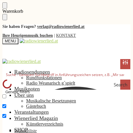
Skip
Skip
Warenkorb
to
to
navigation
content
Sie haben Fragen?
verlag@radiowienerlied.at
Ihre Heurigenmusik buchen
|
KONTAKT
MENU
Radiosendungen
Rundfunkstationen
Radio Weanarisch g´spielt
Search
Musiknoten
Generic filters
Über uns
Musikalische Besetzungen
Nur exakte Ergebnisse
Gästebuch
Suche im Titel
Veranstaltungen
Wienerlied Magazin
Suche im Inhalt
Künstlerverzeichnis
SHOP
Wunschliste