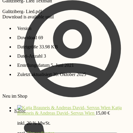
Galitziberg- Lied Textblatt
Galitziberg- Lied.pdf
Download is available until
Version
Download
69
Dateigröße
33.98 KB
Datei-Anzahl
3
Erstellungsdatum
5. Juni 2021
Zuletzt aktualisiert
30. Oktober 2025
Neu im Shop
Katja
Kasse
Brauneis & Andreas David- Servus Wien
15,00
€
inkl. 20 % MwSt.