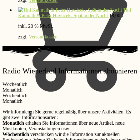
zzgl.
Versandkosten
Tini
Kainrath & Peter Havlicek- Spät in der Nacht
18,00
€
inkl. 20 % MwSt.
zzgl.
Versandkosten
Radio Wienerlied Informationen abonnieren
Wöchentlich
Monatlich
Wöchentlich
Monatlich
Wir informieren Sie gerne regelmäßig über unsere Aktivitäten. Es
0,00
€
0
gibt zwei Informationsarten:
Monatlich
erhalten Sie Informationen über neue Artikel, neue
Musiknoten, Veranstaltungen usw.
Wöchentlich
verschicken wir die Information zur aktuellen
Radiosendung. Wenn Sie keine Informationen mehr haben wollen,