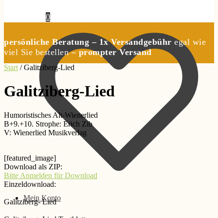
0,00
€
0
persönliche Beratung – 1x Versandgebühr
egal wie
viel Sie bestellen
– prompter Versand
Start
/
Galitziberg-Lied
Galitziberg-Lied
Humoristisches Alt-Wienerlied
B+9.+10. Strophe: Erich Zib
V: Wienerlied Musikverlag
[featured_image]
Download als ZIP:
Bitte Anmelden für Download
Einzeldownload:
Mein Konto
Galitziberg- Lied