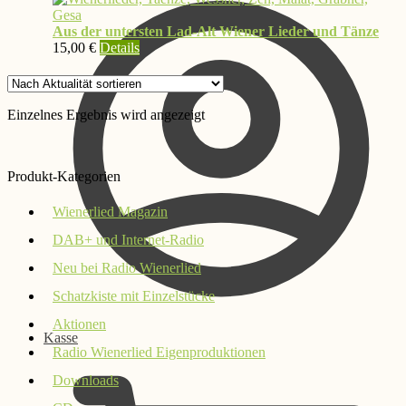
Aus der untersten Lad-Alt Wiener Lieder und Tänze
15,00
€
Details
Einzelnes Ergebnis wird angezeigt
Produkt-Kategorien
Wienerlied Magazin
DAB+ und Internet-Radio
Neu bei Radio Wienerlied
Schatzkiste mit Einzelstücke
Aktionen
Kasse
Radio Wienerlied Eigenproduktionen
Downloads