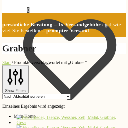
0,00
€
0
persönliche Beratung – 1x Versandgebühr
egal wie
viel Sie bestellen
– prompter Versand
Grabner
Start
/
Produkte verschlagwortet mit „Grabner“
Show Filters
Einzelnes Ergebnis wird angezeigt
Mein Konto