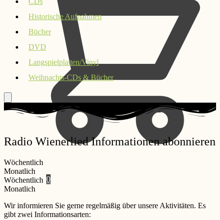
CDs
Historische Aufnahmen
Bücher
DVD
Langspielplatten/Vinyl
Weihnachts-CDs & Bücher
Radio Wienerlied Informationen abonnieren
Wöchentlich
Monatlich
0,00
€
0
Wöchentlich
Monatlich
Wir informieren Sie gerne regelmäßig über unsere Aktivitäten. Es
gibt zwei Informationsarten: