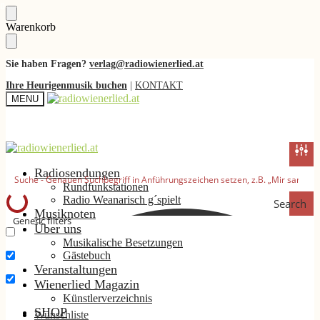
Skip
Skip
Warenkorb
to
to
navigation
content
Sie haben Fragen?
verlag@radiowienerlied.at
Ihre Heurigenmusik buchen
|
KONTAKT
MENU
Radiosendungen
Rundfunkstationen
Radio Weanarisch g´spielt
Search
Musiknoten
Generic filters
Über uns
Musikalische Besetzungen
Nur exakte Ergebnisse
Gästebuch
Suche im Titel
Veranstaltungen
Wienerlied Magazin
Suche im Inhalt
Künstlerverzeichnis
SHOP
Wunschliste