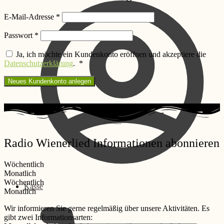
Erforderlich
E-Mail-Adresse
*
Erforderlich
Passwort
*
Ja, ich möchte ein Kundenkonto eröffnen und akzeptiere die
Erforderlich
Datenschutzerklärung
.
*
Neues Kundenkonto anlegen
Radio Wienerlied Informationen abonnieren
Wöchentlich
Monatlich
Wöchentlich
Kasse
Monatlich
Wir informieren Sie gerne regelmäßig über unsere Aktivitäten. Es
gibt zwei Informationsarten: