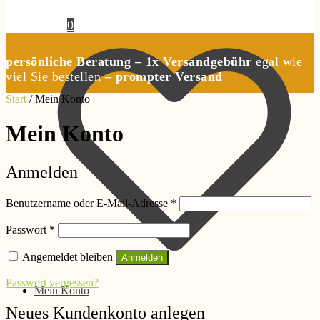
0,00
€
0
persönliche Beratung – 1x Versandgebühr
egal wie
viel Sie bestellen
– prompter Versand
Start
/
Mein Konto
Mein Konto
Anmelden
Erforderlich
Benutzername oder E-Mail-Adresse
*
Erforderlich
Passwort
*
Angemeldet bleiben
Anmelden
Passwort vergessen?
Mein Konto
Neues Kundenkonto anlegen