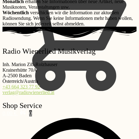
Monatlich
erhalten Sie Informationen über neue Artikel, neue
Musiknoten, Veranstaltungen usw.
Wöchentlich
verschicken wir die Information zur aktuellen
Radiosendung. Wenn Sie keine Informationen mehr haben wollen,
können Sie sich jederzeit selbst abmelden.
Radio Wienerlied Musikverlag
Inh. Marion Zib-Rolzhauser
Krainerhütte 70A
A-2500 Baden
Österreich/Austria
+43 664 323 77 92
verlag@radiowienerlied.at
Shop Service
0,00
€
0