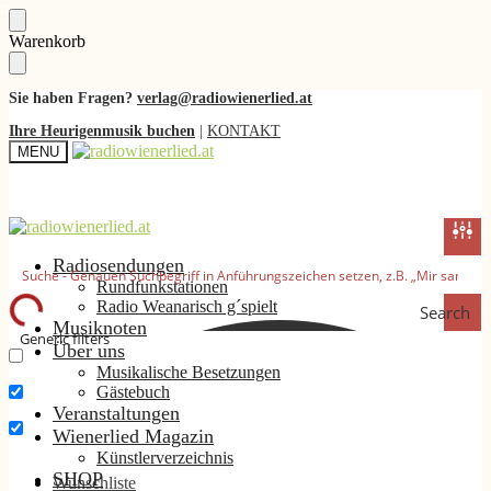
Skip
Skip
Warenkorb
to
to
navigation
content
Sie haben Fragen?
verlag@radiowienerlied.at
Ihre Heurigenmusik buchen
|
KONTAKT
MENU
Radiosendungen
Rundfunkstationen
Radio Weanarisch g´spielt
Search
Musiknoten
Generic filters
Über uns
Musikalische Besetzungen
Nur exakte Ergebnisse
Gästebuch
Suche im Titel
Veranstaltungen
Wienerlied Magazin
Suche im Inhalt
Künstlerverzeichnis
SHOP
Wunschliste