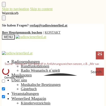
Skip to navigation
Skip to content
Warenkorb
Sie haben Fragen?
verlag@radiowienerlied.at
Ihre Heurigenmusik buchen
|
KONTAKT
MENU
Radiosendungen
Rundfunkstationen
Radio Weanarisch g´spielt
Search
Musiknoten
Generic filters
Über uns
Musikalische Besetzungen
Nur exakte Ergebnisse
Gästebuch
Suche im Titel
Veranstaltungen
Wienerlied Magazin
Suche im Inhalt
Künstlerverzeichnis