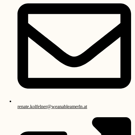
renate.kolfelner@weanableamerln.at