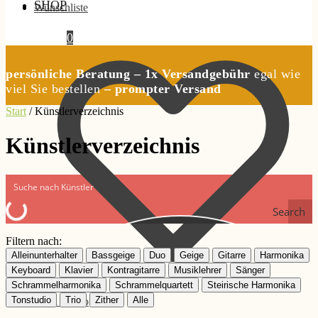
SHOP
Wunschliste
0,00
€
0
persönliche Beratung – 1x Versandgebühr
egal wie
viel Sie bestellen
– prompter Versand
Start
/
Künstlerverzeichnis
Künstlerverzeichnis
Search
Filtern nach:
Alleinunterhalter
Bassgeige
Duo
Geige
Gitarre
Harmonika
Keyboard
Klavier
Kontragitarre
Musiklehrer
Sänger
Schrammelharmonika
Schrammelquartett
Steirische Harmonika
Tonstudio
Trio
Zither
Alle
Mein Konto